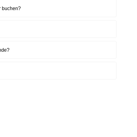
r buchen?
unde?