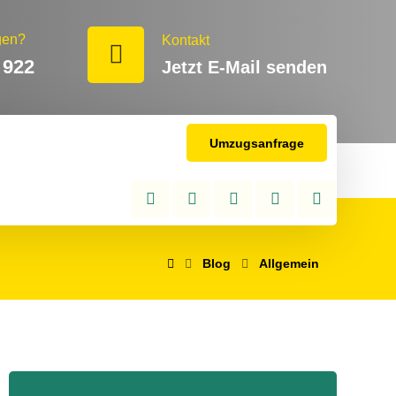
gen?
Kontakt
 922
Jetzt E-Mail senden
Umzugsanfrage
Blog
Allgemein