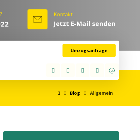
?
Kontakt
922
Jetzt E-Mail senden
Umzugsanfrage
Blog
Allgemein