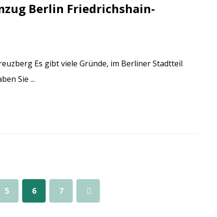
zug Berlin Friedrichshain-
reuzberg Es gibt viele Gründe, im Berliner Stadtteil
en Sie ...
5
6
7