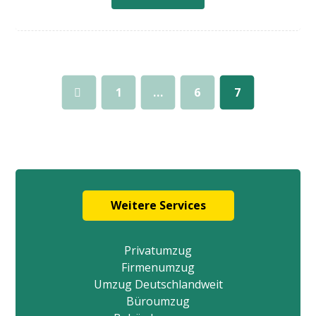
1
…
6
7
Weitere Services
Privatumzug
Firmenumzug
Umzug Deutschlandweit
Büroumzug