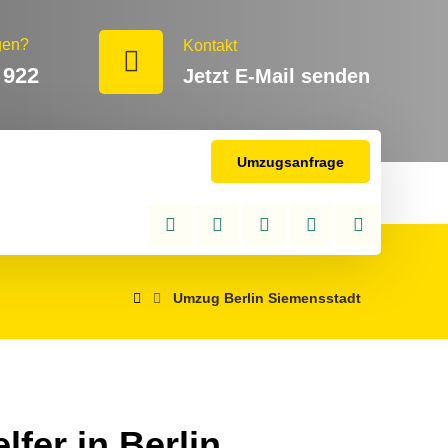
gen?
Kontakt
 922
Jetzt E-Mail senden
Umzugsanfrage
Umzug Berlin Siemensstadt
fer in Berlin