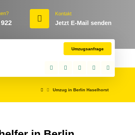
gen?
Kontakt
 922
Jetzt E-Mail senden
Umzugsanfrage
Umzug in Berlin Haselhorst
elfer in Berlin